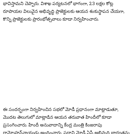
భావిస్తామని చెప్పారు. విశాఖ పర్యటనలో భాగంగా, 2.3 లక్షల కోట్ల
రూపాయల విలువైన అభివృద్ధి ప్రాజెక్టులకు ఆయన శంకుస్థాపన చేయగా,
కొన్ని ప్రాజెక్టులకు ప్రారంభోత్సవాలు కూడా నిర్వహించారు.
ఈ సందర్భంగా నిర్వహించిన స‌భలో మోడీ ప్ర‌ధానంగా మాట్లాడుతూ,
మొదట తెలుగులో మాట్లాడిన ఆయన తరువాత హిందీలో కూడా
ప్రసంగించారు. హిందీ అనువాదాన్ని కేంద్ర మంత్రి కింజరాపు
రామ్మోహన్‌నాయుడు అందించారు. ప్రధాని మోడీ ఏపీ అభివృద్ధి బాధ్యతను