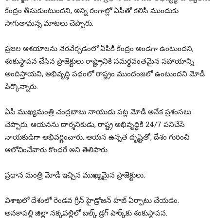
కేంద్రం తీసుకుంటుందని, అన్ని రంగాల్లో ఏపీతో కలిసి ముందుకు
సాగుతామన్న మాటలు చెప్పారు.
ప్ర‌జ‌ల ఆశయాలను నెర‌వేర్చడంలో ఏపీకి కేంద్రం అండగా ఉంటుందని,
శంకుస్థాపన చేసిన ప్రాజెక్టులు రాష్ట్రానికి సమర్థవంతమైన సహాయాన్ని
అందిస్తాయని, అభివృద్ధి పథంలో రాష్ట్రం ముందంజలో ఉంటుందని మోడీ
పేర్కొన్నారు.
ఏపీ ముఖ్య‌మంత్రి చంద్ర‌బాబు నాయుడు ప‌ట్ల మోడీ అనేక ప్రశంసలు
చెప్పారు. ఆయ‌నను దార్శ‌నికుడు, రాష్ట్ర అభివృద్ధికి 24/7 పనిచేసే
నాయకుడిగా అభివర్ణించారు. ఆయ‌న ఉన్నత దృష్టితో, దేశం గురించి
ఆలోచించేవారు కొందరే అని తెలిపారు.
ప్రధాన మంత్రి మోడీ ఇచ్చిన ముఖ్యమైన ప్రాజెక్టులు:
విశాఖలో దేశంలో రెండవ గ్రీన్ హైడ్రోజన్ హబ్‌ ఏర్పాటు చేయడం.
అనకాపల్లి జిల్లా నక్కపల్లిలో బల్క్ డ్రగ్ పార్క్‌కు శంకుస్థాపన.