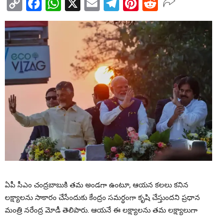
Copy
Facebook
WhatsApp
X
Email
Telegram
Pinterest
Reddit
Link
ఏపీ సీఎం చంద్రబాబుకి తమ అండగా ఉంటూ, ఆయన కలలు కనిన
లక్ష్యాలను సాకారం చేసేందుకు కేంద్రం సమర్ధంగా కృషి చేస్తుందని ప్రధాన
మంత్రి నరేంద్ర మోడీ తెలిపారు. ఆయనే ఈ లక్ష్యాలను తమ లక్ష్యాలుగా