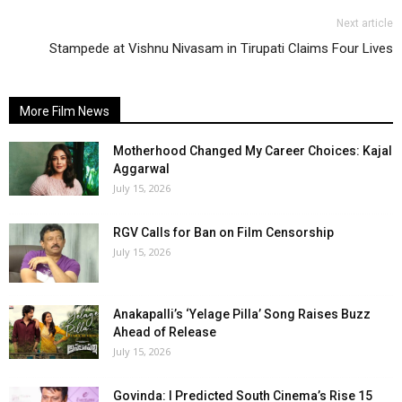
Next article
Stampede at Vishnu Nivasam in Tirupati Claims Four Lives
More Film News
Motherhood Changed My Career Choices: Kajal
Aggarwal
July 15, 2026
RGV Calls for Ban on Film Censorship
July 15, 2026
Anakapalli’s ‘Yelage Pilla’ Song Raises Buzz
Ahead of Release
July 15, 2026
Govinda: I Predicted South Cinema’s Rise 15