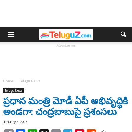
Advertisement
Home
Telugu News
Telugu News
ప్రధాన మంత్రి మోడీ ఏపీ అభివృద్ధికి
అండగా: చంద్రబాబుపై ప్రశంసలు
January 8, 2025