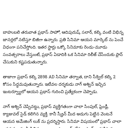
బాహుబలి తరువాత ప్రభాస్ సాహో, ఆదిపురుష్, సలార్, కల్కి వంటి విభిన్న
జానర్లలో నటిస్తూ బిజీగా ఉన్నారు. ప్రతి సినిమా ఆయన మార్కెట్ ను పెంచే
విధంగా పనిచేస్తోంది. ఇతర స్టార్లు ఒక్కో సినిమాకు రెండు-మూడు
సంవత్సరాలు వేస్తుంటే, ప్రభాస్ ఏడాదికి ఒక సినిమా రిలీజ్ చేసేందుకు ప్లాన్
చేసుకుని కష్టపడుతున్నారు.
తాజాగా ప్రభాస్ కల్కి 2898 AD సినిమా తర్వాత, దాని సీక్వెల్ కల్కి 2
కోసం సిద్ధమవుతున్నారు. ఇటీవల దర్శకుడు నాగ్ అశ్విన్ ఇచ్చిన
ఇంటర్వ్యూలో ఆయన ప్రభాస్ గురించి ప్రత్యేకంగా చెప్పాడు.
నాగ్ అశ్విన్ చెప్పినట్టు, ప్రభాస్ వ్యక్తిగతంగా చాలా సింపుల్, ఫ్రెండ్లీ,
క్యాజువల్ సైడ్ కలిగిన వ్యక్తి. కానీ స్క్రీన్ మీద అడుగు పెట్టిన వెంటనే
ఆయన అమేజింగ్ లుక్ ను ప్రదర్శిస్తారు. సినిమా విషయంలో ప్రభాస్ చాలా