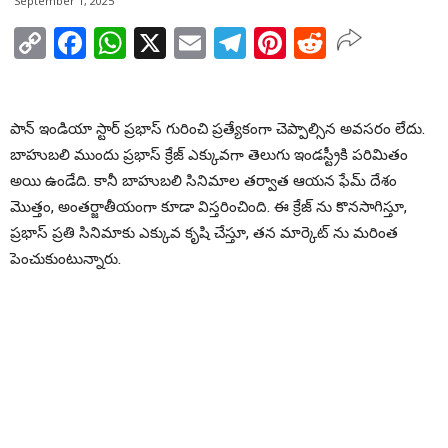
September 1, 2025
Copy
Facebook
WhatsApp
X
Email
Telegram
Pinterest
Reddit
Link
పాన్ ఇండియా స్టార్ ప్రభాస్ గురించి ప్రత్యేకంగా చెప్పాల్సిన అవసరం లేదు.
బాహుబలి ముందు ప్రభాస్ క్రేజ్ ఎక్కువగా తెలుగు ఇండస్ట్రీకి పరిమితం
అయి ఉండేది. కానీ బాహుబలి సినిమాల తర్వాత ఆయన ఫేమ్ దేశం
మొత్తం, అంతర్జాతీయంగా కూడా విస్తరించింది. ఈ క్రేజ్ ను కొనసాగిస్తూ,
ప్రభాస్ ప్రతి సినిమాకు ఎక్కువ కృషి చేస్తూ, తన మార్కెట్ ను మరింత
పెంచుకుంటున్నారు.