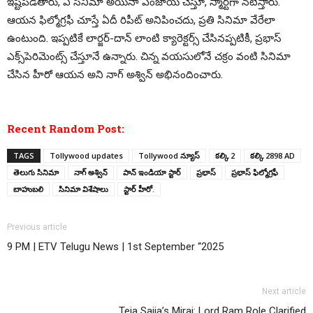
ఇష్టపడతారు, ఏ సినిమా అయినా ఎంజాయ్ చేస్తూ, స్మార్ట్‌గా నటిస్తారు.
ఆయన ఫిల్మోగ్రఫీ చూస్తే ఏదీ రిపీట్ అనిపించదు, ప్రతి సినిమా వేరేలా
ఉంటుంది. ఇప్పటికే లార్జర్-దాన్ లాంటి క్యారెక్టర్స్ చేసినప్పటికీ, ప్రభాస్
ఎక్స్‌పెరిమెంట్స్ చేస్తూనే ఉన్నారు. చిన్న వయసులోనే చక్రం వంటి సినిమా
చేసిన హీరో ఆయన అని నాగ్ అశ్విన్ అభినందించారు.
Recent Random Post:
TAGS
Tollywood updates
Tollywood న్యూస్
కల్కి 2
కల్కి 2898 AD
తెలుగు సినిమా
నాగ్ అశ్విన్
పాన్ ఇండియా స్టార్
ప్రభాస్
ప్రభాస్ ఫిల్మోగ్రఫీ
బాహుబలి
సినిమా విశేషాలు
స్టార్ హీరో.
Previous article
9 PM | ETV Telugu News | 1st September “2025
Next article
Teja Sajja’s Mirai: Lord Ram Role Clarified