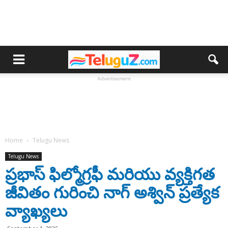
Advertisement
Home
Telugu News
Telugu News
ప్రభాస్ ఫిల్మోగ్రఫీ మరియు వ్యక్తిగత
జీవితం గురించి నాగ్ అశ్విన్ ప్రత్యేక
వ్యాఖ్యలు