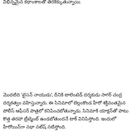
విభిన్నమైన కథాంశాలతో తెరకెక్కుతున్నాయి.
మొదటిది ‘టైసన్ నాయుడు’, దీనికి టాలెంటెడ్ దర్శకుడు సాగర్ చంద్ర
దర్శకత్వం వహిస్తున్నారు. ఈ సినిమాలో బెల్లంకొండ హీరో శక్తివంతమైన
పోలీస్ ఆఫీసర్ పాత్రలో కనిపించబోతున్నాడు. సినిమాకి యాక్షన్‌తో పాటు
కొత్త తరహా ట్రీట్మెంట్ ఉండబోతుందనే టాక్ వినిపిస్తోంది. ఇందులో
హీరోయిన్‌గా నభా నటేష్ నటిస్తోంది.