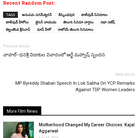
Recent Random Post:
TAGS
అనుపమ పరమేశ్వరన్
కిష్కింధపురి
టాలీవుడ్ సినిమాలు
టాలీవుడ్ హీరోలు
టైసన్ నాయుడు
తెలుగు సినిమా వార్తలు
నభా నటేష్
బెల్లంకొండ శ్రీనివాస్
మాస్ హీరో
రాబోయే తెలుగు సినిమాలు
Previous article
చాహల్–ధనశ్రీ విడాకుల వివాదంలో ఆర్జే మహ్వాష్ స్పందన
Next article
MP Byreddy Shabari Speech In Lok Sabha On YCP Remarks
Against TDP Women Leaders
More Film News
Motherhood Changed My Career Choices: Kajal
Aggarwal
July 15, 2026