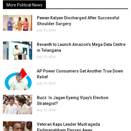
More Political News
Pawan Kalyan Discharged After Successful
Shoulder Surgery
July 15, 2026
Revanth to Launch Amazon’s Mega Data Centre
in Telangana
July 15, 2026
AP Power Consumers Get Another True Down
Relief
July 15, 2026
Buzz: Is Jagan Eyeing Vijay’s Election
Strategist?
July 15, 2026
Veteran Kapu Leader Mudragada
Padmanabham Passes Away