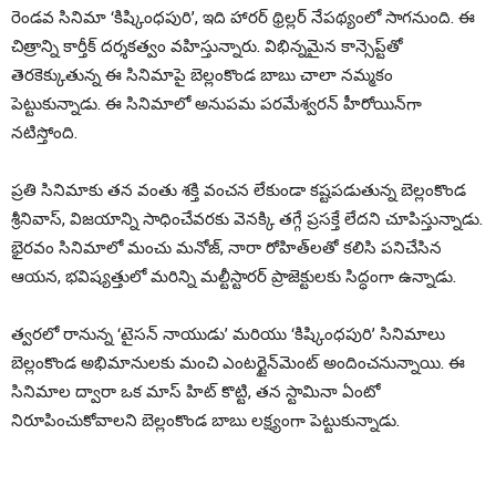
రెండవ సినిమా ‘కిష్కింధపురి’, ఇది హారర్ థ్రిల్లర్ నేపథ్యంలో సాగనుంది. ఈ
చిత్రాన్ని కార్తీక్ దర్శకత్వం వహిస్తున్నారు. విభిన్నమైన కాన్సెప్ట్‌తో
తెరకెక్కుతున్న ఈ సినిమాపై బెల్లంకొండ బాబు చాలా నమ్మకం
పెట్టుకున్నాడు. ఈ సినిమాలో అనుపమ పరమేశ్వరన్ హీరోయిన్‌గా
నటిస్తోంది.
ప్రతి సినిమాకు తన వంతు శక్తి వంచన లేకుండా కష్టపడుతున్న బెల్లంకొండ
శ్రీనివాస్, విజయాన్ని సాధించేవరకు వెనక్కి తగ్గే ప్రసక్తే లేదని చూపిస్తున్నాడు.
భైరవం సినిమాలో మంచు మనోజ్, నారా రోహిత్‌లతో కలిసి పనిచేసిన
ఆయన, భవిష్యత్తులో మరిన్ని మల్టీస్టారర్ ప్రాజెక్టులకు సిద్ధంగా ఉన్నాడు.
త్వరలో రానున్న ‘టైసన్ నాయుడు’ మరియు ‘కిష్కింధపురి’ సినిమాలు
బెల్లంకొండ అభిమానులకు మంచి ఎంటర్టైన్‌మెంట్ అందించనున్నాయి. ఈ
సినిమాల ద్వారా ఒక మాస్ హిట్ కొట్టి, తన స్టామినా ఏంటో
నిరూపించుకోవాలని బెల్లంకొండ బాబు లక్ష్యంగా పెట్టుకున్నాడు.