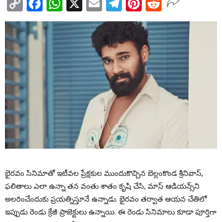
Copy
Facebook
WhatsApp
X
Email
Telegram
Pinterest
Reddit
Link
భైరవం సినిమాతో ఇటీవల ప్రేక్షకుల ముందుకొచ్చిన బెల్లంకొండ శ్రీనివాస్,
ఫలితాలు ఎలా ఉన్నా తన వంతు శాతం కృషి చేసి, మాస్ ఆడియన్స్‌ని
అలరించేందుకు ప్రయత్నిస్తూనే ఉన్నాడు. భైరవం తర్వాత ఆయన చేతిలో
ఇప్పుడు రెండు క్రేజీ ప్రాజెక్టులు ఉన్నాయి. ఈ రెండు సినిమాలు కూడా పూర్తిగా