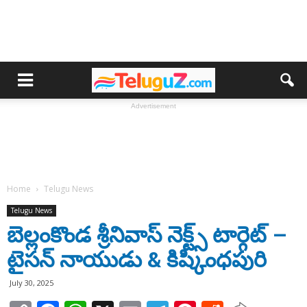
Advertisement
Home
Telugu News
Telugu News
బెల్లంకొండ శ్రీనివాస్ నెక్ట్స్ టార్గెట్ –
టైసన్ నాయుడు & కిష్కింధపురి
July 30, 2025