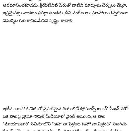
అవమానించకూడదు. క్రియేటివిటీ పేరుతో వాటిని మార్పులు చేర్పులు చేస్తూ,
ఇష్టమైనట్లు వాడటం సరిగ్గా ఉండదు. దీని సంకేతాలు, సలహాలు తప్పకుండా
విమర్శల గురి కావడమేనని స్పష్టం కావాలి.
ఇటీవల ఆహా ఓటిటి లో ప్రసారమైన రియాలిటీ షో “డాన్స్ ఐకాన్” సీజన్ 2లో
ఒక పాటపై ప్రోమో సోషల్ మీడియాలో వైరల్ అయింది. ఆ పాట
“మాయాబజార్” సినిమాలోని “ఆహ నా పెళ్లంట ఓహో నా పెళ్లంట” సాంగ్‌ను