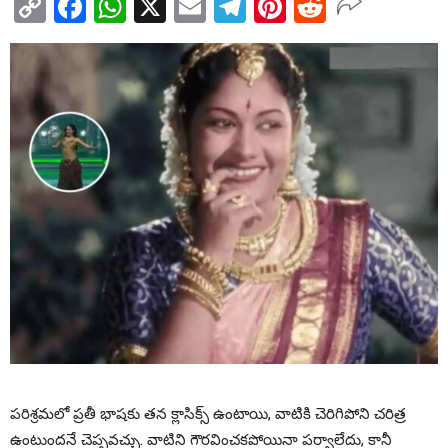
Copy
Facebook
WhatsApp
X
Email
Telegram
Pinterest
Reddit
Link
పరిశ్రమలో ప్రతీ భాషకు తన క్లాసిక్స్ ఉంటాయి, వాటికి చెరిగిపోని చరిత్ర
ఉంటుందనే చెప్పవచ్చు. వాటిని గౌరవించకపోయినా పర్వాలేదు, కానీ