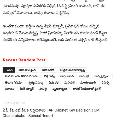
చూడవచ్చు. పూర్తిగా ఎపిసోడ్ ఏప్రిల్ 18న స్ట్రీమింగ్ కానుంది, కానీ ఈ
మధ్యలో వివాదాలు, అభ్యంతరాలు పుట్టొచ్చు.
అంతేకాకుండా, జడ్జ్‌గా ఉన్న శేఖర్ మాస్టర్, ప్రమోషన్ కోసం వచ్చిన
ఇంద్రగంటి మోహనకృష్ణ, హీరో ప్రియదర్శి, హీరోయిన్ రూపా వంటి గెస్ట్‌ల
కంటికి ఈ సన్నివేశాలు తగినట్లయితే, అది మరింత చర్చకి దారి తీస్తుంది.
Recent Random Post:
TAGS
ఆహ నా పెళ్లంట
ఆహా ఓటిటి
ఇంద్రగంటి మోహనకృష్ణ
కంటి ముందు తిరిగిన వివాదం
కొత్త డాన్స్
డాన్స్ ఐకాన్
డాన్స్ షో
డాన్స్ స్టెప్పులు
తెలుగు సినిమా
నృత్య విమర్శ
ప్రేమ కథ
మహానటి
మాయాబజార్
రీమిక్స్
వివాదం
శేఖర్ మాస్టర్
సావిత్రి
సృజనాత్మకత
సోషల్ మీడియాలో వైరల్
Previous article
ఏపీ కేబినెట్ కీలక నిర్ణయాలు | AP Cabinet Key Decision | CM
Chandrababu | Special Report