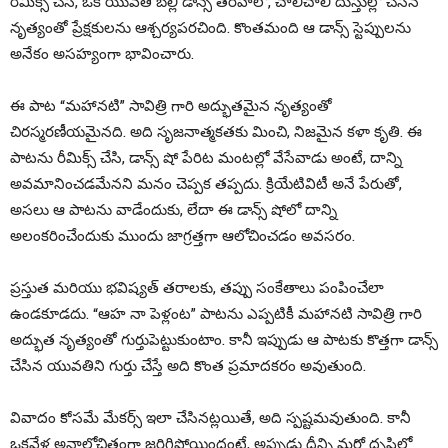
రీమిక్స్ చేసి, ఒక యువతి బెల్లీ డాన్స్ తరహాలో, చాలీచాలీ దుస్తుల్లో చేసిన
నృత్యంతో ప్రేక్షకులను ఆశ్చర్యపరచింది. కొంతమంది ఆ డాన్స్ స్టెప్పులను
అనేకం అసహ్యంగా భావించారు.
ఈ పాట “మహానటి” సావిత్రి గారి అద్భుతమైన నృత్యంతో
చిరస్మరణీయమైనది. అది సృజనాత్మకతకు మించి, నిజమైన కళా కృతి. ఈ
పాటను రీమిక్స్ చేసి, డాన్స్ షో పేరిట మంటల్లో వేసేవాడు అంటే, దాన్ని
అవమానించడమేనని మనం చెప్పక తప్పదు. క్రియేటివిటీ అనే పేరుతో,
అసలు ఆ పాటను వాడేందుకు, లేదా ఈ డాన్స్ షోలో దాన్ని
అలంకరించేందుకు ముందు జాగ్రత్తగా ఆలోచించడం అవసరం.
ప్రస్తుత మరియు భవిష్యత్ తరాలకు, తప్పు సంకేతాలు పంపించేలా
ఉండకూడదు. “ఆహ నా పెళ్లంట” పాటను ఎప్పటికీ మహానటి సావిత్రి గారి
అద్భుత నృత్యంతో గుర్తుపెట్టుకుంటాం. కానీ ఇప్పుడు ఆ పాటకు కొత్తగా డాన్స్
చేసిన యువతిని గుర్తు చేస్తే అది కొంత ప్రమాదకరం అవుతుంది.
వివాదం కోసమే మేకర్స్ ఇలా చేసినట్లయితే, అది స్పష్టమవుతుంది. కానీ
ఒకవేళ అనాలోచితంగా జరిగిపోయిందంటే, అప్పుడు దీన్ని మరో దృష్టిలో