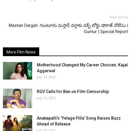
Next article
Mastan Dargah: గుంటూరు మస్తాన్ దర్గాకు వక్ఫ్ బోర్డు షోకాజ్ నోటీసు |
Guntur | Special Report
More Film News
Motherhood Changed My Career Choices: Kajal
Aggarwal
July 15, 2026
RGV Calls for Ban on Film Censorship
July 15, 2026
Anakapalli’s ‘Yelage Pilla’ Song Raises Buzz
Ahead of Release
July 15, 2026