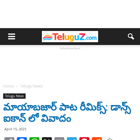
Advertisement
Home
Telugu News
Telugu News
మాయాబజార్ పాట రీమిక్స్: డాన్స్
ఐకాన్ లో వివాదం
April 15, 2025