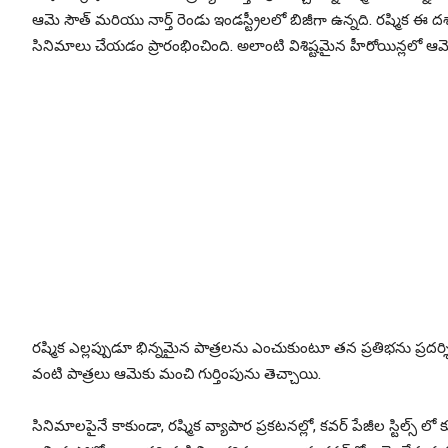
ఆమె సౌత్ మరియు నార్త్ రెండు ఇండస్ట్రీలలో బిజీగా ఉన్నది. రష్మిక ఈ 
సినిమాలు చేయడం ప్రారంభించింది. అలాంటి విశిష్టమైన హీరోయిన్లలో ఆమె 
రష్మిక ఎల్లప్పుడూ భిన్నమైన పాత్రలను ఎంచుకుంటూ తన ప్రతిభను ప్రదర్శిస
వంటి పాత్రలు ఆమెకు మంచి గుర్తింపును తెచ్చాయి.
సినిమాలపైనే కాకుండా, రష్మిక వ్యాపార ప్రకటనల్లో, కవర్ పేజీల స్టిల్స్ ల