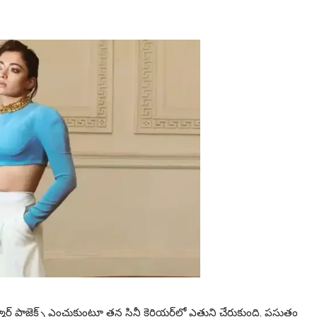
ర్ట్ ప్రాజెక్ట్స్ ఎంచుకుంటూ తన సినీ కెరియర్‌లో ఎత్తుని చేరుకుంది. ప్రస్తుతం