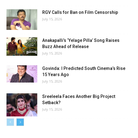
RGV Calls for Ban on Film Censorship
July 15, 2026
Anakapalli’s ‘Yelage Pilla’ Song Raises
Buzz Ahead of Release
July 15, 2026
Govinda: I Predicted South Cinema’s Rise
15 Years Ago
July 15, 2026
Sreeleela Faces Another Big Project
Setback?
July 15, 2026