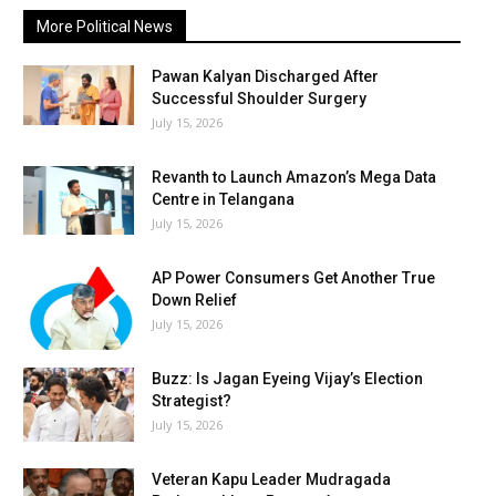
More Political News
Pawan Kalyan Discharged After
Successful Shoulder Surgery
July 15, 2026
Revanth to Launch Amazon’s Mega Data
Centre in Telangana
July 15, 2026
AP Power Consumers Get Another True
Down Relief
July 15, 2026
Buzz: Is Jagan Eyeing Vijay’s Election
Strategist?
July 15, 2026
Veteran Kapu Leader Mudragada