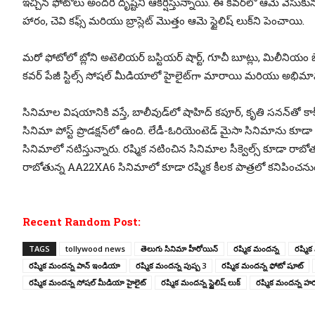
ఇచ్చిన ఫోటోలు అందరి దృష్టిని ఆకర్షిస్తున్నాయి. ఈ కవర్‌లో ఆమె వేసుకున్న ఎంబ్ర
హారం, చెవి కఫ్స్ మరియు బ్రాస్లెట్ మొత్తం ఆమె స్టైలిష్ లుక్‌ని పెంచాయి.
మరో ఫోటోలో బ్లోని అటెలియర్ బస్టియర్ షార్ట్, గూచీ బూట్లు, మిలీనియం జెమ
కవర్ పేజీ స్టిల్స్ సోషల్ మీడియాలో హైలైట్‌గా మారాయి మరియు అభిమా
సినిమాల విషయానికి వస్తే, బాలీవుడ్‌లో షాహిద్ కపూర్, కృతి సనన్‌తో కాక్‌టై
సినిమా పోస్ట్ ప్రొడక్షన్‌లో ఉంది. లేడీ-ఓరియెంటెడ్ మైసా సినిమాను క
సినిమాలో నటిస్తున్నారు. రష్మిక నటించిన సినిమాల సీక్వెల్స్ కూడా రాబోత
రాబోతున్న AA22XA6 సినిమాలో కూడా రష్మిక కీలక పాత్రలో కనిపించనుం
Recent Random Post:
TAGS
tollywood news
తెలుగు సినిమా హీరోయిన్
రష్మిక మందన్న
రష్మి
రష్మిక మందన్న పాన్ ఇండియా
రష్మిక మందన్న పుష్ప 3
రష్మిక మందన్న ఫోటో షూట్
రష్మిక మందన్న సోషల్ మీడియా హైలైట్
రష్మిక మందన్న స్టైలిష్ లుక్
రష్మిక మందన్న హర్