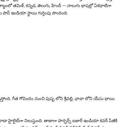
దశాబ్దంలో తమిళ్, కన్నడ, తెలుగు, హిందీ — నాలుగు భాషల్లో ఏకధాటిగా
పాన్ ఇండియా స్థాయి గుర్తింపు పొందింది.
్తోంది. గీత గోవిందం నుంచి పుష్ప లోని శ్రీవల్లి, ఛావా లోని యేసు భాయి
ో కూడా హైలైట్‌గా నిలుస్తుంది. తాజాగా హర్పర్స్ బజార్ ఇండియా కవర్ పేజీకి