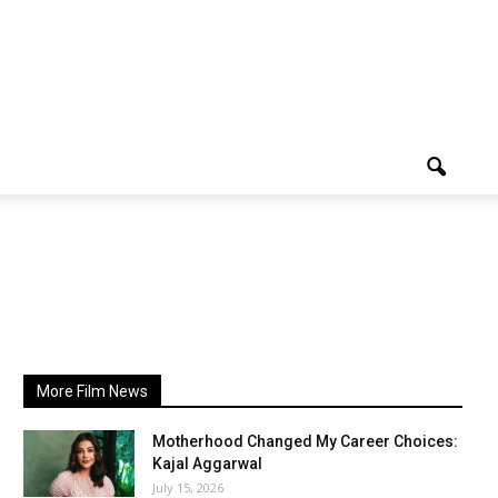
More Film News
Motherhood Changed My Career Choices:
Kajal Aggarwal
July 15, 2026