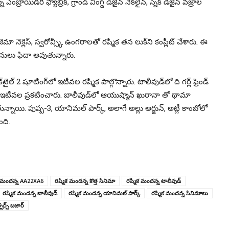
ాయిడరీ ఫ్యాబ్రిక్, గ్రాండ్ వింగ్డ్ డిజైన్ నెక్‌లైన్, స్నేక్ డిజైన్ వజ్రాల
ా నెక్లెస్, స్వరోవ్స్కీ ఉంగరాలతో రష్మిక తన లుక్‌ని కంప్లీట్ చేశారు. ఈ
నులు ఫిదా అవుతున్నారు.
ల్ 2 షూటింగ్‌లో ఇటీవల రష్మిక పాల్గొన్నారు. టాలీవుడ్‌లో ది గర్ల్ ఫ్రెండ్
ూడా ఇటీవల ప్రకటించారు. బాలీవుడ్‌లో ఆయుష్మాన్ ఖురానా తో థామా
ున్నాయి. పుష్ప-3, యానిమల్ పార్క్, అలాగే అల్లు అర్జున్, అట్లీ కాంబోలో
ది.
క మందన్న AA22XA6
రష్మిక మందన్న కొత్త సినిమా
రష్మిక మందన్న టాలీవుడ్
రష్మిక మందన్న బాలీవుడ్
రష్మిక మందన్న యానిమల్ పార్క్
రష్మిక మందన్న సినిమాలు
పర్స్ బజార్