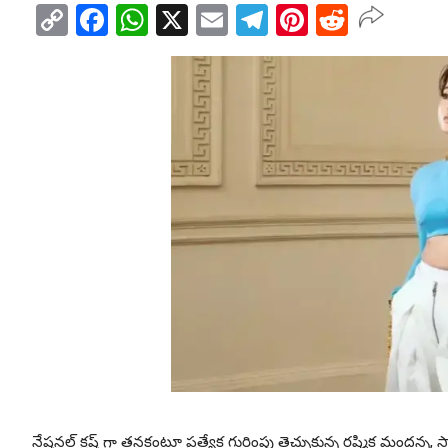
Copy
Facebook
WhatsApp
X
Email
Telegram
Pinterest
Reddit
Link
నేషనల్ క్రష్ గా తనకంటూ ప్రత్యేక గుర్తింపు తెచ్చుకున్న రష్మిక మందన్న, స్మా