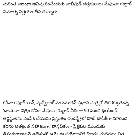
మరింత బలంగా ఆవిష్కరించేందుకు బాలీవుడ్ దర్శకురాలు మేఘనా గుల్జార్
వినూత్న నిర్ణయం తీసుకున్నారు.
కరీనా కపూర్ ఖాన్, పృథ్వీరాజ్ సుకుమారన్ ప్రధాన పాత్రల్లో తెరకెక్కుతున్న
‘దాయరా’ చిత్రం కోసం మేఘనా గుల్జార్ ఏకంగా 90 మంది థియేటర్
ఆర్టిస్టులను ఎంపిక చేయడం ప్రస్తుతం ఇండస్ట్రీలో హాట్ టాపిక్‌గా మారింది.
కథను అత్యంత సహజంగా, వాస్తవికంగా ప్రేక్షకుల ముందుకు
తీసుకురావాలనే ఉద్దేశంతో ఆమె ఈ ప్రయోగానికి శ్రీకారం చుట్టినట్లు చిత్ర