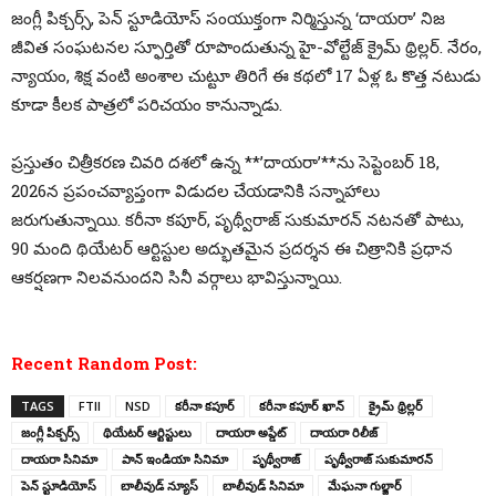
జంగ్లీ పిక్చర్స్, పెన్ స్టూడియోస్ సంయుక్తంగా నిర్మిస్తున్న ‘దాయరా’ నిజ
జీవిత సంఘటనల స్ఫూర్తితో రూపొందుతున్న హై-వోల్టేజ్ క్రైమ్ థ్రిల్లర్. నేరం,
న్యాయం, శిక్ష వంటి అంశాల చుట్టూ తిరిగే ఈ కథలో 17 ఏళ్ల ఓ కొత్త నటుడు
కూడా కీలక పాత్రలో పరిచయం కానున్నాడు.
ప్రస్తుతం చిత్రీకరణ చివరి దశలో ఉన్న **’దాయరా’**ను సెప్టెంబర్ 18,
2026న ప్రపంచవ్యాప్తంగా విడుదల చేయడానికి సన్నాహాలు
జరుగుతున్నాయి. కరీనా కపూర్, పృథ్వీరాజ్ సుకుమారన్ నటనతో పాటు,
90 మంది థియేటర్ ఆర్టిస్టుల అద్భుతమైన ప్రదర్శన ఈ చిత్రానికి ప్రధాన
ఆకర్షణగా నిలవనుందని సినీ వర్గాలు భావిస్తున్నాయి.
Recent Random Post:
TAGS
FTII
NSD
కరీనా కపూర్
కరీనా కపూర్ ఖాన్
క్రైమ్ థ్రిల్లర్
జంగ్లీ పిక్చర్స్
థియేటర్ ఆర్టిస్టులు
దాయరా అప్డేట్
దాయరా రిలీజ్
దాయరా సినిమా
పాన్ ఇండియా సినిమా
పృథ్వీరాజ్
పృథ్వీరాజ్ సుకుమారన్
పెన్ స్టూడియోస్
బాలీవుడ్ న్యూస్
బాలీవుడ్ సినిమా
మేఘనా గుల్జార్