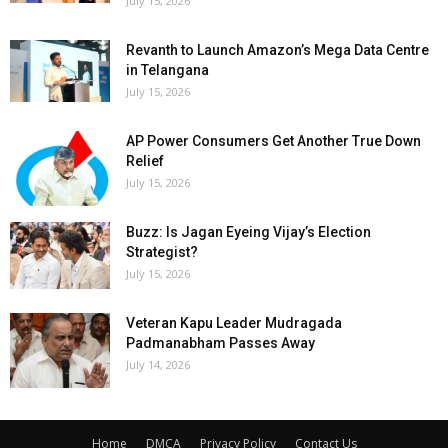
July 15, 2026
Revanth to Launch Amazon’s Mega Data Centre
in Telangana
July 15, 2026
AP Power Consumers Get Another True Down
Relief
July 15, 2026
Buzz: Is Jagan Eyeing Vijay’s Election
Strategist?
July 15, 2026
Veteran Kapu Leader Mudragada
Padmanabham Passes Away
July 14, 2026
Home
DMCA
Privacy Policy
Contact Us