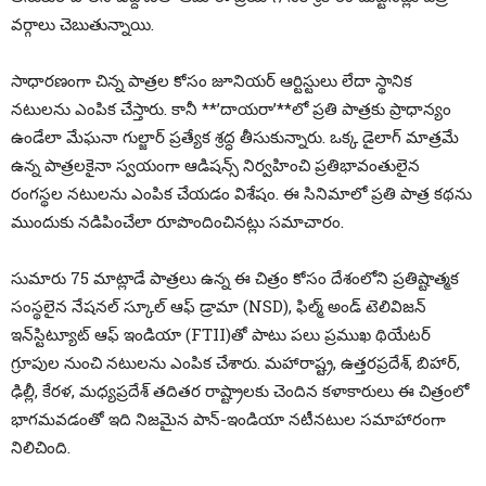
వర్గాలు చెబుతున్నాయి.
సాధారణంగా చిన్న పాత్రల కోసం జూనియర్ ఆర్టిస్టులు లేదా స్థానిక
నటులను ఎంపిక చేస్తారు. కానీ **’దాయరా’**లో ప్రతి పాత్రకు ప్రాధాన్యం
ఉండేలా మేఘనా గుల్జార్ ప్రత్యేక శ్రద్ధ తీసుకున్నారు. ఒక్క డైలాగ్ మాత్రమే
ఉన్న పాత్రలకైనా స్వయంగా ఆడిషన్స్ నిర్వహించి ప్రతిభావంతులైన
రంగస్థల నటులను ఎంపిక చేయడం విశేషం. ఈ సినిమాలో ప్రతి పాత్ర కథను
ముందుకు నడిపించేలా రూపొందించినట్లు సమాచారం.
సుమారు 75 మాట్లాడే పాత్రలు ఉన్న ఈ చిత్రం కోసం దేశంలోని ప్రతిష్టాత్మక
సంస్థలైన నేషనల్ స్కూల్ ఆఫ్ డ్రామా (NSD), ఫిల్మ్ అండ్ టెలివిజన్
ఇన్‌స్టిట్యూట్ ఆఫ్ ఇండియా (FTII)తో పాటు పలు ప్రముఖ థియేటర్
గ్రూపుల నుంచి నటులను ఎంపిక చేశారు. మహారాష్ట్ర, ఉత్తరప్రదేశ్, బిహార్,
ఢిల్లీ, కేరళ, మధ్యప్రదేశ్ తదితర రాష్ట్రాలకు చెందిన కళాకారులు ఈ చిత్రంలో
భాగమవడంతో ఇది నిజమైన పాన్-ఇండియా నటీనటుల సమాహారంగా
నిలిచింది.