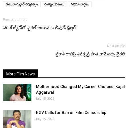
మేఘనా గుల్జార్ దర్శకత్వం
రంగస్థల నటులు
సినిమా వార్తలు
Previous article
చరణ్ ట్వీట్‌తో వైరల్ అయిన బాలీవుడ్ థ్రిల్లర్
Next article
ప్రకాశ్ రాజ్‌పై శివకృష్ణ పాత కామెంట్స్ వైరల్
More Film News
Motherhood Changed My Career Choices: Kajal
Aggarwal
July 15, 2026
RGV Calls for Ban on Film Censorship
July 15, 2026