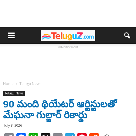
Advertisement
Home
Telugu News
Telugu News
90 మంది థియేటర్ ఆర్టిస్టులతో
మేఘనా గుల్జార్ రికార్డు
July 8, 2026