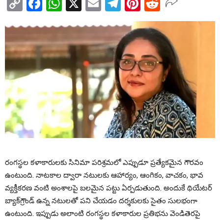
Copy
Facebook
WhatsApp
X
Email
Telegram
Pinterest
Reddit
Link
రంగస్థల కళాకారులకు సినిమా పరిశ్రమలో ఎప్పుడూ ప్రత్యేకమైన గౌరవం
ఉంటుంది. నాటకాల ద్వారా నటులకు ఆహార్యం, ఆంగికం, వాచకం, భావ
వ్యక్తీకరణ వంటి అంశాలపై బలమైన పట్టు ఏర్పడుతుంది. అందుకే థియేటర్
బ్యాక్‌గ్రౌండ్ ఉన్న నటులతో పని చేయడం దర్శకులకు సైతం సులభంగా
ఉంటుంది. ఇప్పుడు అలాంటి రంగస్థల కళాకారుల ప్రతిభను వెండితెరపై