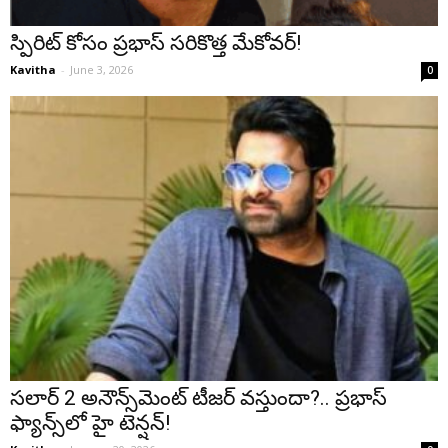
స్పిరిట్ కోసం ప్రభాస్ సరికొత్త మేకోవర్!
Kavitha
-
June 3, 2026
0
సలార్ 2 అనౌన్స్‌మెంట్ టీజర్ వస్తుందా?.. ప్రభాస్
ఫ్యాన్స్‌లో హై టెన్షన్!