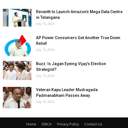
Revanth to Launch Amazon’s Mega Data Centre
in Telangana
July 15, 2026
AP Power Consumers Get Another True Down
Relief
July 15, 2026
Buzz: Is Jagan Eyeing Vijay’s Election
Strategist?
July 15, 2026
Veteran Kapu Leader Mudragada
Padmanabham Passes Away
July 14, 2026
Home
DMCA
Privacy Policy
Contact Us