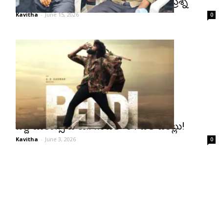
సుకుమార్‌ను గుర్తు చేస్తూ బుచ్చిబాబుకు ప్రశ్న
Kavitha
-
June 15, 2026
0
పెద్ది బుకింగ్స్ జోరు.. గంటలో 31 వేల టికెట్లు!
Kavitha
-
June 3, 2026
0