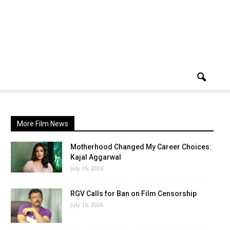
More Film News
Motherhood Changed My Career Choices:
Kajal Aggarwal
July 15, 2026
RGV Calls for Ban on Film Censorship
July 15, 2026