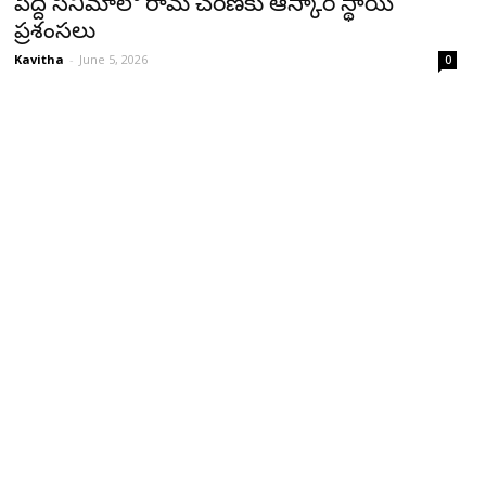
పెద్ది సినిమాలో రామ్ చరణ్‌కు ఆస్కార్ స్థాయి
ప్రశంసలు
Kavitha
-
June 5, 2026
0