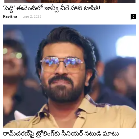
‘పెద్ది’ ఈవెంట్‌లో జాన్వీ చీరే హాట్ టాపిక్!
Kavitha
-
June 2, 2026
0
రామ్‌చరణ్‌పై ట్రోలింగ్‌కు సీనియర్ నటుడి ఘాటు