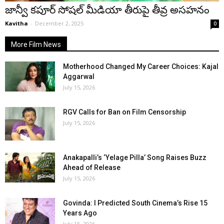
జాన్వీ కపూర్ సోషల్ మీడియా తీరుపై తీవ్ర అసహనం
Kavitha
-
December 2, 2025
0
More Film News
Motherhood Changed My Career Choices: Kajal
Aggarwal
July 15, 2026
RGV Calls for Ban on Film Censorship
July 15, 2026
Anakapalli’s ‘Yelage Pilla’ Song Raises Buzz
Ahead of Release
July 15, 2026
Govinda: I Predicted South Cinema’s Rise 15
Years Ago
July 15, 2026