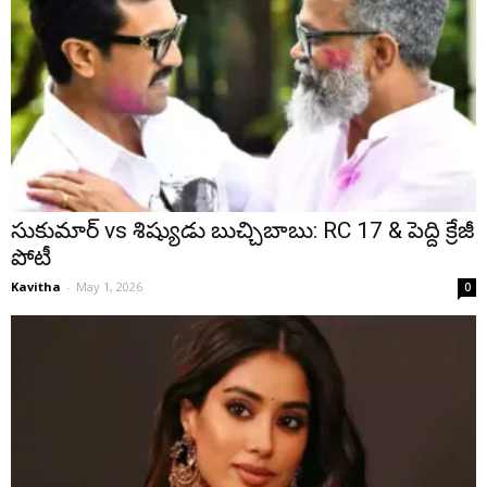
సుకుమార్ vs శిష్యుడు బుచ్చిబాబు: RC 17 & పెద్ది క్రేజీ
పోటీ
Kavitha
-
May 1, 2026
0