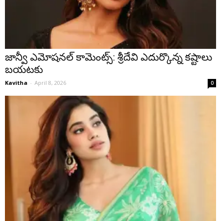
జాన్వీ ఎమోషనల్ కామెంట్స్: శ్రీదేవి ఎదుర్కొన్న కష్టాలు
బయటకు
Kavitha
-
April 8, 2026
0