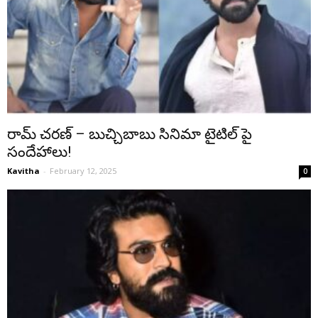
రామ్ చరణ్ – బుచ్చిబాబు సినిమా టైటిల్ పై
సందేహాలు!
Kavitha
-
February 12, 2025
0