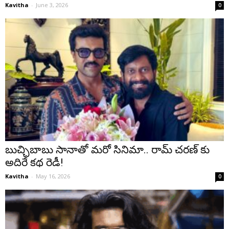
Kavitha
-
June 3, 2026
0
బుచ్చిబాబు సానాతో మరో సినిమా.. రామ్ చరణ్ కు
అదిరే కథ రెడీ!
Kavitha
-
May 16, 2026
0