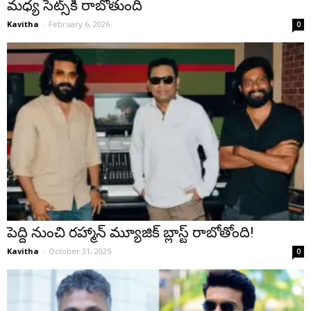
మధ్య సెట్స్‌కి రాబోతుంది
Kavitha
-
February 6, 2026
0
పెద్ది నుంచి రహ్మాన్ మ్యూజిక్ బ్లాస్ట్ రాబోతోంది!
Kavitha
-
October 31, 2025
0