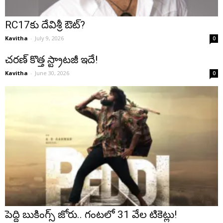
RC17కు దేవిశ్రీ ఔట్?
Kavitha
-
July 9, 2026
0
చరణ్ కొత్త స్ట్రాటజీ ఇదే!
Kavitha
-
June 30, 2026
0
పెద్ది బుకింగ్స్ జోరు.. గంటలో 31 వేల టికెట్లు!