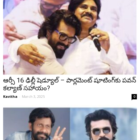
ఆర్సీ 16 ఢిల్లీ షెడ్యూల్ – పార్లమెంట్ షూటింగ్‌కు పవన్
కల్యాణ్ సహాయం?
Kavitha
-
March 3, 2025
0