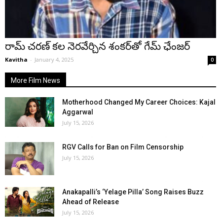
రామ్ చరణ్ కల నెరవేర్చిన శంకర్‌తో గేమ్ ఛేంజర్
Kavitha
-
January 4, 2025
0
More Film News
Motherhood Changed My Career Choices: Kajal
Aggarwal
July 15, 2026
RGV Calls for Ban on Film Censorship
July 15, 2026
Anakapalli’s ‘Yelage Pilla’ Song Raises Buzz
Ahead of Release
July 15, 2026