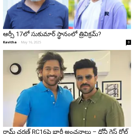
ఆర్సీ 17లో సుకుమార్ స్థానంలో త్రివిక్రమ్?
Kavitha
-
May 16, 2025
0
రామ్ చరణ్ RC16పై భారీ అంచనాలు – ధోనీ గెస్ట్ రోల్