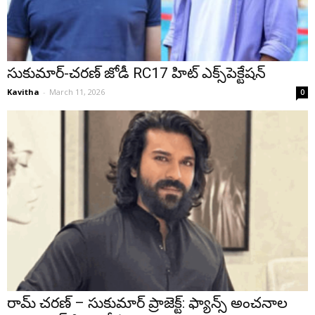
సుకుమార్-చరణ్ జోడీ RC17 హిట్ ఎక్స్‌పెక్టేషన్
Kavitha
-
March 11, 2026
0
రామ్ చరణ్ – సుకుమార్ ప్రాజెక్ట్: ఫ్యాన్స్ అంచనాల