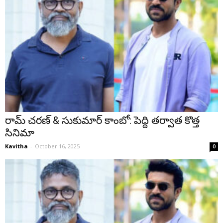
రామ్ చరణ్ & సుకుమార్ కాంబో: పెద్ది తర్వాత కొత్త
సినిమా
Kavitha
-
October 16, 2025
0