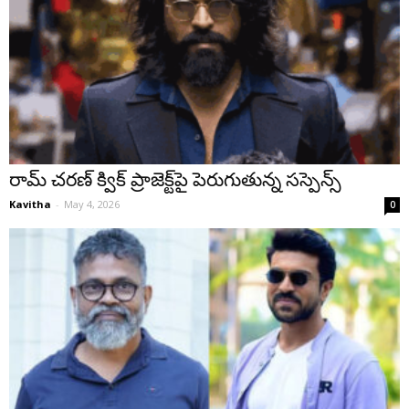
రామ్ చరణ్ క్విక్ ప్రాజెక్ట్‌పై పెరుగుతున్న సస్పెన్స్
Kavitha
-
May 4, 2026
0