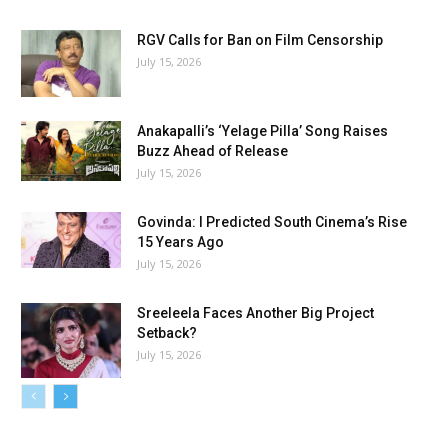
RGV Calls for Ban on Film Censorship
July 15, 2026
Anakapalli’s ‘Yelage Pilla’ Song Raises
Buzz Ahead of Release
July 15, 2026
Govinda: I Predicted South Cinema’s Rise
15 Years Ago
July 15, 2026
Sreeleela Faces Another Big Project
Setback?
July 15, 2026