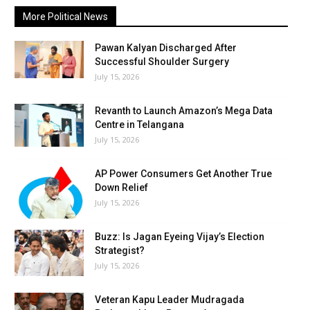
More Political News
Pawan Kalyan Discharged After
Successful Shoulder Surgery
July 15, 2026
Revanth to Launch Amazon’s Mega Data
Centre in Telangana
July 15, 2026
AP Power Consumers Get Another True
Down Relief
July 15, 2026
Buzz: Is Jagan Eyeing Vijay’s Election
Strategist?
July 15, 2026
Veteran Kapu Leader Mudragada