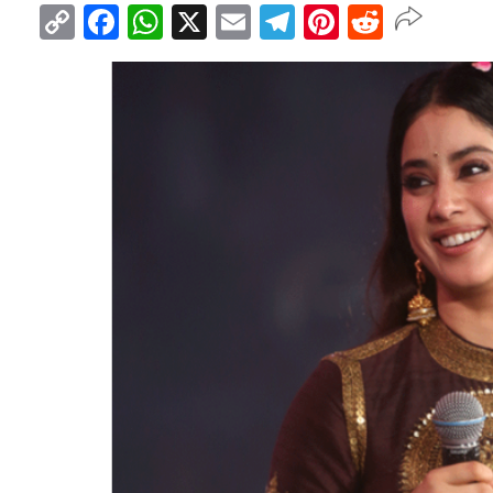
Copy
Facebook
WhatsApp
X
Email
Telegram
Pinterest
Reddit
Link