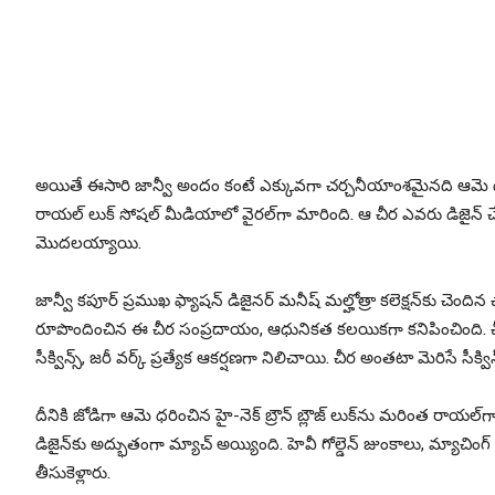
అయితే ఈసారి జాన్వీ అందం కంటే ఎక్కువగా చర్చనీయాంశమైనది ఆమె
రాయల్ లుక్ సోషల్ మీడియాలో వైరల్‌గా మారింది. ఆ చీర ఎవరు డిజైన్ చ
మొదలయ్యాయి.
జాన్వీ కపూర్ ప్రముఖ ఫ్యాషన్ డిజైనర్ మనీష్ మల్హోత్రా కలెక్షన్‌కు చెందిన చాక్ల
రూపొందించిన ఈ చీర సంప్రదాయం, ఆధునికత కలయికగా కనిపించింది. చీ
సీక్విన్స్, జరీ వర్క్ ప్రత్యేక ఆకర్షణగా నిలిచాయి. చీర అంతటా మెరిసే సీక్వి
దీనికి జోడిగా ఆమె ధరించిన హై-నెక్ బ్రౌన్ బ్లౌజ్ లుక్‌ను మరింత రాయల్‌గ
డిజైన్‌కు అద్భుతంగా మ్యాచ్ అయ్యింది. హెవీ గోల్డెన్ జుంకాలు, మ్యాచింగ్ గా
తీసుకెళ్లారు.