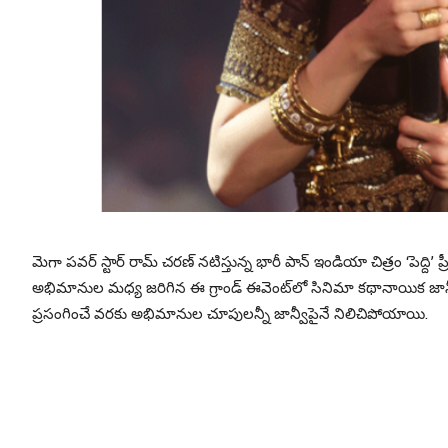
మెగా పవర్ స్టార్ రామ్ చరణ్ నటిస్తున్న భారీ పాన్ ఇండియా చిత్రం ‘పెద్
అభిమానుల మధ్య జరిగిన ఈ గ్రాండ్ ఈవెంట్‌లో సినిమా కథానాయిక జాన్వీ కప
ప్రసంగించే వరకు అభిమానుల చూపులన్నీ జాన్వీపైనే నిలిచిపోయాయి.