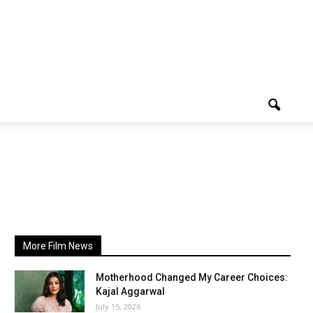
More Film News
Motherhood Changed My Career Choices:
Kajal Aggarwal
July 15, 2026