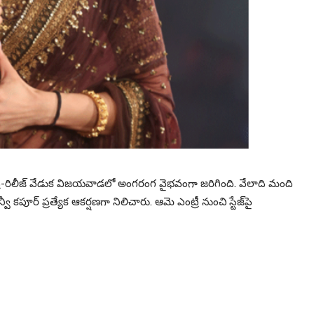
ది’ ప్రీ-రిలీజ్ వేడుక విజయవాడలో అంగరంగ వైభవంగా జరిగింది. వేలాది మంది
ూర్ ప్రత్యేక ఆకర్షణగా నిలిచారు. ఆమె ఎంట్రీ నుంచి స్టేజ్‌పై