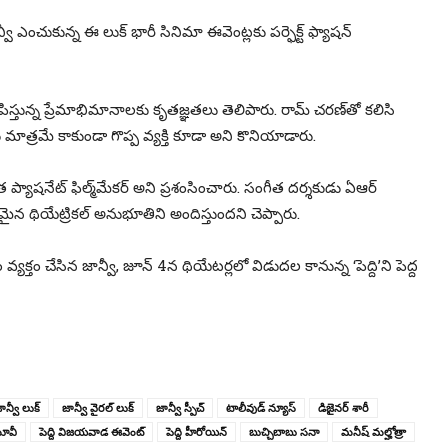
ఎంచుకున్న ఈ లుక్ భారీ సినిమా ఈవెంట్లకు పర్ఫెక్ట్ ఫ్యాషన్
ిస్తున్న ప్రేమాభిమానాలకు కృతజ్ఞతలు తెలిపారు. రామ్ చరణ్‌తో కలిసి
మే కాకుండా గొప్ప వ్యక్తి కూడా అని కొనియాడారు.
యాషనేట్ ఫిల్మ్‌మేకర్ అని ప్రశంసించారు. సంగీత దర్శకుడు ఏఆర్
్భుతమైన థియేట్రికల్ అనుభూతిని అందిస్తుందని చెప్పారు.
యక్తం చేసిన జాన్వీ, జూన్ 4న థియేటర్లలో విడుదల కానున్న ‘పెద్ది’ని పెద్ద
ాన్వీ లుక్
జాన్వీ వైరల్ లుక్
జాన్వీ స్పీచ్
టాలీవుడ్ న్యూస్
డిజైనర్ శారీ
 మూవీ
పెద్ది విజయవాడ ఈవెంట్
పెద్ది హీరోయిన్
బుచ్చిబాబు సనా
మనీష్ మల్హోత్రా