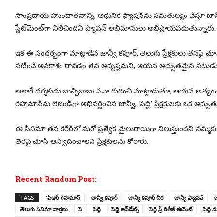
సాంప్రదాయ హుందాతనాన్ని, ఆధునిక ఫ్యాషన్‌ను సమతుల్యం చేస్తూ జాన్వీ 
స్టేట్‌మెంట్‌గా నిలిచిందని ఫ్యాషన్ అభిమానులు అభిప్రాయపడుతున్నారు.
ఇక ఈ సందర్భంగా మాట్లాడిన జాన్వీ కపూర్, తెలుగు ప్రేక్షకులు తనపై చూప
నటించే అవకాశం రావడం తన అదృష్టమని, ఆయన అద్భుతమైన నటుడు మాత్ర
అలాగే దర్శకుడు బుచ్చిబాబు సనా గురించి మాట్లాడుతూ, ఆయన అత్యంత ప్
రెహమాన్‌ను లెజెండ్‌గా అభివర్ణించిన జాన్వీ, ‘పెద్ది’ ప్రేక్షకులకు ఒక అద
ఈ సినిమా తన కెరీర్‌లో మరో ప్రత్యేక మైలురాయిగా నిలుస్తుందని నమ్మకం వ్
తెరపై చూసి ఆస్వాదించాలని ప్రేక్షకులను కోరారు.
Recent Random Post:
TAGS
"ఏఆర్ రెహమాన్
జాన్వీ కపూర్
జాన్వీ కపూర్ చీర
జాన్వీ ఫ్యాషన్
జ
తెలుగు సినిమా వార్తలు
పె
పెద్ది
పెద్ది అప్‌డేట్స్
పెద్ది ప్రీ రిలీజ్ ఈవెంట్
పెద్ది