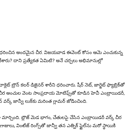
 ధరించిన అందమైన చీర. విజయవాడ ఈవెంట్ కోసం ఆమె ఎంచుకున్న
ేశారు? దాని ప్రత్యేకత ఏమిటి? అనే చర్చలు అభిమానుల్లో
ెట్ బ్రౌన్ కలర్ డిజైనర్ శారీని ధరించారు. షీర్ నెట్, జార్జెట్ ఫ్యాబ్రిక్‌తో
ర అంచుల వెంట సాంప్రదాయ మోటిఫ్స్‌తో కూడిన హెవీ ఎంబ్రాయిడరీ,
న్ వర్క్ జాన్వీ లుక్‌కు మరింత గ్లామర్ జోడించింది.
ా మార్చింది. బ్లౌజ్ మెడ భాగం, చేతులపై చేసిన ఎంబ్రాయిడరీ వర్క్ చీర
జులు, వింటేజ్ రింగ్స్‌తో జాన్వీ తన ఎత్నిక్ స్టైల్‌ను మరో స్థాయికి