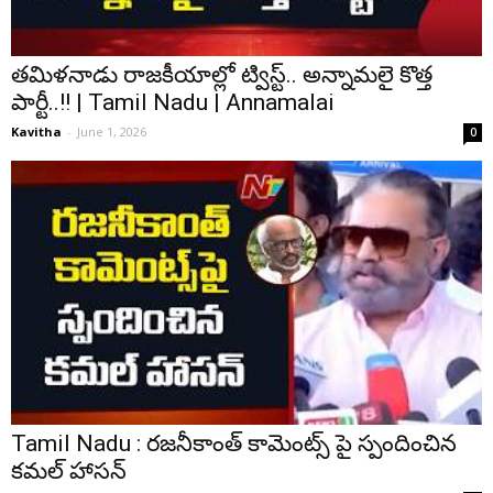
తమిళనాడు రాజకీయాల్లో ట్విస్ట్.. అన్నామలై కొత్త
పార్టీ..!! | Tamil Nadu | Annamalai
Kavitha
-
June 1, 2026
0
Tamil Nadu : రజనీకాంత్ కామెంట్స్ పై స్పందించిన
కమల్ హాసన్