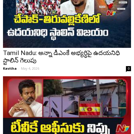
Tamil Nadu: అన్నా డీఎంకే అభ్యర్ధిపై ఉదయనిధి
స్టాలిన్ గెలుపు
Kavitha
-
May 4, 2026
0