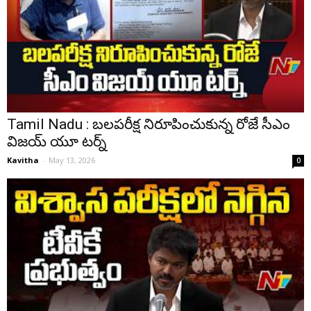
Tamil Nadu : బలపరీక్ష నిరూపించుకున్న రోజే సీఎం
విజయ్ యూ టర్న్
Kavitha
-
May 13, 2026
0