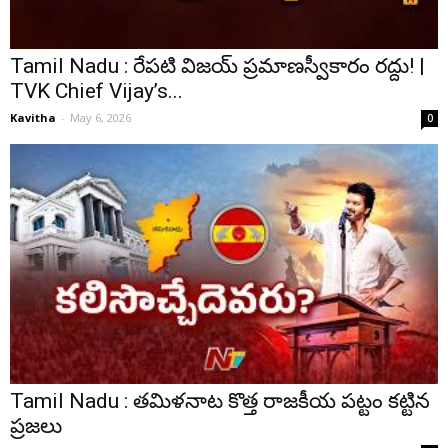
Tamil Nadu : రేపటి విజయ్ ప్రమాణస్వీకారం రద్దు! |
TVK Chief Vijay’s...
Kavitha
-
May 6, 2026
0
Tamil Nadu : తమిళనాట కొత్త రాజకీయ పట్టం కట్టిన
ప్రజలు