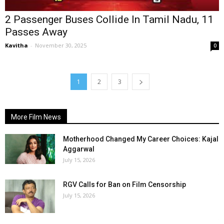
2 Passenger Buses Collide In Tamil Nadu, 11
Passes Away
Kavitha
-
November 30, 2025
0
1
2
3
More Film News
Motherhood Changed My Career Choices: Kajal
Aggarwal
July 15, 2026
RGV Calls for Ban on Film Censorship
July 15, 2026