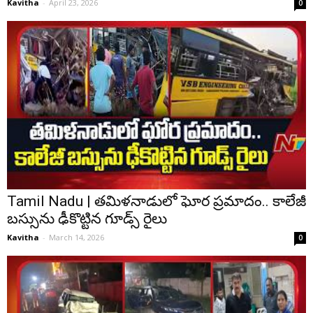
Kavitha
-
April 23, 2026
0
Tamil Nadu | తమిళనాడులో ఘోర ప్రమాదం.. కాలేజీ
బస్సును ఢీకొట్టిన గూడ్స్ రైలు
Kavitha
-
March 14, 2026
0