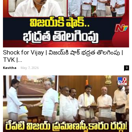
Shock for Vijay | విజయ్‌కి షాక్ భద్రత తొలగింపు |
TVK |...
Kavitha
-
May 7, 2026
0