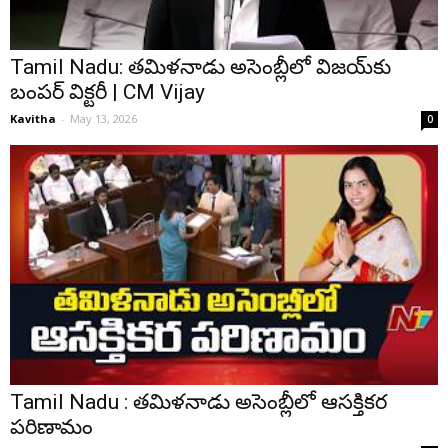
Tamil Nadu: తమిళనాడు అసెంబ్లీలో విజయ్⁪కు
బంపర్ విక్టరీ | CM Vijay
Kavitha
-
May 13, 2026
0
Tamil Nadu : తమిళనాడు అసెంబ్లీలో ఆసక్తికర
పరిణామం