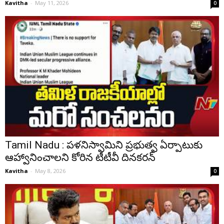
Kavitha
-
May 11, 2026
0
Tamil Nadu : పళనిస్వామిని ప్రభుత్వ ఏర్పాటుకు
ఆహ్వానించాలని కోరిన టీటీవీ దినకరన్
Kavitha
-
May 8, 2026
0