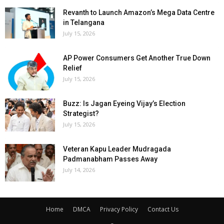
Revanth to Launch Amazon’s Mega Data Centre
in Telangana
July 15, 2026
AP Power Consumers Get Another True Down
Relief
July 15, 2026
Buzz: Is Jagan Eyeing Vijay’s Election
Strategist?
July 15, 2026
Veteran Kapu Leader Mudragada
Padmanabham Passes Away
July 14, 2026
Home
DMCA
Privacy Policy
Contact Us